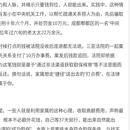
力和人脉，并暗示只要钱到位，人就能出来。实践中，这种情
有发小在中央机关工作，以帮忙疏通关系捞人为由，先后骗取
刑十年六个月，并处罚金10万元；成都郫都区的一名“中间
位年过六旬的老太太22万余元。
时候打点的钱被
法院
没收后连退都无法退。三亚法院的一起案
托关系支付了10万办事费。案发后钱款追回，法院却依据
这笔钱财是基于“通过非法渠道获取取保候审”等不法意图而
还。换句话说，家属想走“捷径”送出去的“打点费”，在法律
属于你。
望。一些人就是利用家属的这种心理，收取高额费用，声称最
，根本不必额外花钱，自己等37天就行，能出来自然能出
所谓的“成功取保”，本质上是案件本身符合取保条件，与找不