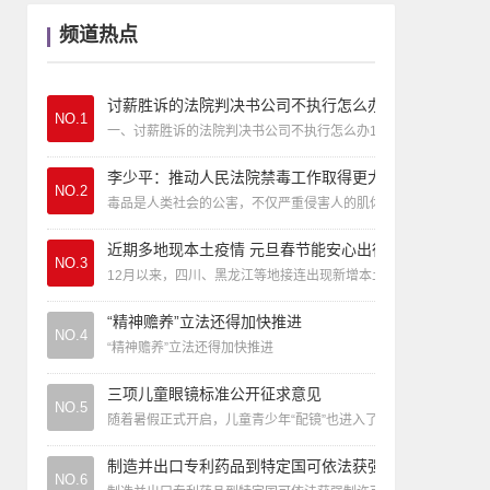
动态
|
警察因公殉职赔偿标准
频道热点
专栏
|
台江法院：大师”算一卦 是“消灾”还是“
讨薪胜诉的法院判决书公司不执行怎么办
NO.1
一、讨薪胜诉的法院判决书公司不执行怎么办1、讨薪胜诉公司不
李少平：推动人民法院禁毒工作取得更大成效
NO.2
毒品是人类社会的公害，不仅严重侵害人的肌体和意志、破坏家
近期多地现本土疫情 元旦春节能安心出行吗
NO.3
12月以来，四川、黑龙江等地接连出现新增本土病例，引发社会
“精神赡养”立法还得加快推进
NO.4
“精神赡养”立法还得加快推进
三项儿童眼镜标准公开征求意见
NO.5
随着暑假正式开启，儿童青少年“配镜”也进入了高峰期。给孩
制造并出口专利药品到特定国可依法获强制许可
NO.6