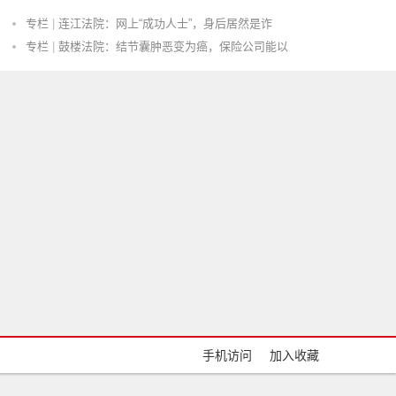
专栏
|
2024年度福州法院十大典型案例（二）
专栏
|
连江法院：网上“成功人士”，身后居然是诈
专栏
|
鼓楼法院：结节囊肿恶变为癌，保险公司能以
|
淄博市沂源县交通违章处理地点有哪些
|
反不正当行为的种类
动态
|
偷别人东西吃中毒了要负法律责任吗
动态
|
2024中秋节高速免费吗
专栏
|
鼓楼法院：暴风雨吹折大树砸伤人，谁之责？
动态
|
男女说好外面蹭蹭不进去结果忍不住进入了算
案例
|
在案证据无法认定，合同诈骗无罪
专栏
|
【李律随笔8】不懂勿妄言，律师也一样
|
挂名股东能不能享有股东权益
案例
|
上访收劝返干部路费，改判无罪
|
敲诈勒索从犯惩罚的法律依据是什么
动态
|
欠款违约金霸王条款的合同有效吗
动态
|
房地产抵押未登记抵押合同是不是有效?
手机访问
加入收藏
|
抄袭犯了什么罪
专栏
|
最高法--债权人对债务人债务的展期属于加重