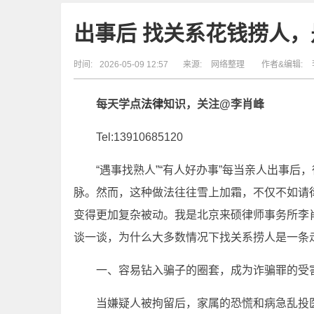
出事后 找关系花钱捞人
时间:
2026-05-09 12:57
来源:
网络整理
作者&编辑:
每天学点
法律
知识，
关注@李肖峰
Tel:13910685120
“遇事找熟人”“有人好办事”每当亲人出事
脉。然而，这种做法往往雪上加霜，不仅不如请
变得更加复杂被动。我是北京来硕律师事务所李
谈一谈，为什么大多数情况下找关系捞人是一条
一、容易钻入骗子的圈套，成为诈骗罪的受
当嫌疑人被拘留后，家属的恐慌和病急乱投