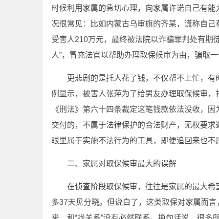
时候利用家属的急切心理，向家属许诺自己有能
况很常见：比如内蒙古乌审旗的齐某，谎称自己
受害人210万元，最终被
法院
以诈骗罪判处有期徒
人”，冒充法官以帮助办理取保候审为由，骗取一
更悲剧的是托人花了钱，不仅帮不上忙，有
例显示，被害人张萍为了给男友办理取保候审，
《刑法》第六十四条裁定这笔钱款依法没收，因为
交付的，不属于
法律
保护的合法财产，无权要求返
眼里属于实施不法行为的工具，即便追回来也不
二、家属对取保候审最大的误解
在
侦查
阶段取保候审，往往是家属的最大希
多37天见分晓。但说白了，这类取保对家属而言
来，和“找关系”没有必然联系。换句话说，很多