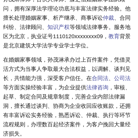
问，拥有深厚法学理论功底与丰富法律实务经验。他
擅长处理婚姻家事、析产继承、商事诉讼
仲裁
、合同
纠纷、法律顾问、
知识产权
等领域法律事务。服务地
区为北京，执业证号1110120xxxxxxxx09，
教育
背景
是北京建筑大学法学专业学士学位。
在婚姻家事领域，孙茂淋承办过上百件案件，凭借灵
活方式为当事人争取最大合法权益，以调解、谈判见
长，共情能力强，深受客户信任。在
合同法
、
公司法
等方面实操经验丰富，为企业提供
法律咨询
，审核、
起草、制定合同及规章制度，完善企业内部法律漏
洞，擅长通过谈判、协商为企业收回应收账款，还拥
有丰富诉讼实务经验，熟悉诉讼、仲裁、执行等环节
流程规则，办理数百起经济案件，为客户挽回大量经
济损失。