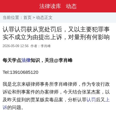
法律读库
动态
当前位置：
首页
>
动态
正文
认罪认罚获从宽处罚后，又以主要犯罪事
实不成立为由提出上诉，对量刑有何影响
2026-05-09 12:56
作者：李肖峰
每天学点
法律
知识，
关注@李肖峰
Tel:13910685120
我是北京来硕律师事务所李肖峰律师，作为专攻行政
诉讼和刑事案件的办案律师，今天结合张某杰案，以
及昨天提到的贾某贩卖毒品案，分析认罪
认罚
后又
上
诉
的问题。