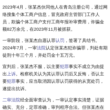
2023年4月，张某杰伙同他人在青岛注册公司，通过网
络搜集个体工商户信息，冒充政府主管部门工作人
员，欺骗个体工商户支付工商年报补审费用，诈骗金
额82万余元，在2023年11月被抓获。
一审阶段，张某杰自愿认罪
认罚
，签署了具结书。
2024年7月，一审
法院
认定张某杰犯诈骗罪，判处有期
徒刑十年三个月，并处罚金十五万元。
宣判后，张某杰不服，以主要
犯罪
事实不成立为由提
出
上诉
。检察机关认为其认罪认罚后又反悔，否认主
要
犯罪
事实，应当取消因认罪认罚获得的从宽处罚，
遂提出抗诉。
二审
法院
经全面审查认为，一审认定事实清楚，证据
确实、充分，定罪准确，审判程序合法。但张某杰在