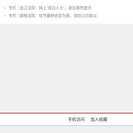
专栏
|
连江法院：网上“成功人士”，身后居然是诈
专栏
|
鼓楼法院：结节囊肿恶变为癌，保险公司能以
|
淄博市沂源县交通违章处理地点有哪些
|
反不正当行为的种类
动态
|
偷别人东西吃中毒了要负法律责任吗
动态
|
2024中秋节高速免费吗
专栏
|
鼓楼法院：暴风雨吹折大树砸伤人，谁之责？
动态
|
男女说好外面蹭蹭不进去结果忍不住进入了算
案例
|
在案证据无法认定，合同诈骗无罪
专栏
|
【李律随笔8】不懂勿妄言，律师也一样
|
挂名股东能不能享有股东权益
案例
|
上访收劝返干部路费，改判无罪
|
敲诈勒索从犯惩罚的法律依据是什么
动态
|
欠款违约金霸王条款的合同有效吗
动态
|
房地产抵押未登记抵押合同是不是有效?
手机访问
加入收藏
|
抄袭犯了什么罪
专栏
|
最高法--债权人对债务人债务的展期属于加重