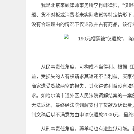
我是北京来硕律师事务所李肖峰律师，“仅退
题、货不对板或消费者未实际收货等特定情形下
没有合理理由的情况下仅退款并占有商品，该行
从民事责任角度，可构成不当得利。根据《
益，受损失的人有权请求其返还不当利益。买家
商家遭受
货款
两空的损失，其获得该利益没有
法
求。如哈尔滨市道外区人民法院调解结案的一案
无法返还，最终经法院调解支付了
货款
及诉讼费
制文稿后以不满意为由申请仅退款2000元，最
从刑事责任角度，薅羊毛也有进监狱可能。