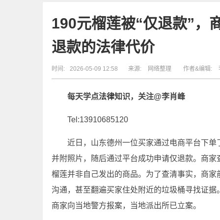
190元榴莲被“仅退款”，
退款的法律代价
时间:
2026-05-09 12:58
来源:
网络整理
作者&编辑:
每天学点
法律
知识，
关注@李肖峰
Tel:13910685120
近日，山东德州一位买家通过电商平台下单
并附照片，随后通过平台成功申请仅退款。商家
榴莲并非自己发出的商品。为了查清事实，商家前后
沟通，甚至翻遍买家住处附近的垃圾桶寻找证据
商家向当地警方报案，当地派出所已立案。