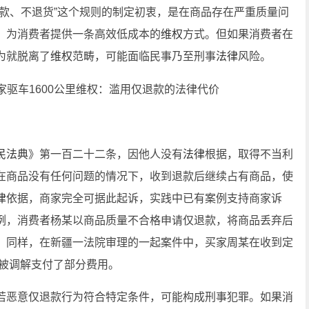
款、不退货”这个规则的制定初衷，是在商品存在严重质量问
，为消费者提供一条高效低成本的
维权
方式。但如果消费者在
为就脱离了
维权
范畴，可能面临民事乃至刑事
法律
风险。
民法典
》第一百二十二条，因他人没有
法律
根据，取得不当利
在商品没有任何问题的情况下，收到退款后继续占有商品，使
律
依据，商家完全可据此起诉，实践中已有案例支持商家诉
例，消费者杨某以商品质量不合格申请仅退款，将商品丢弃后
；同样，在新疆一法院审理的一起案件中，买家周某在收到定
终被调解支付了部分费用。
若恶意仅退款行为符合特定条件，可能构成刑事犯罪。如果消