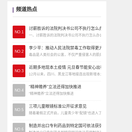
动态
|
警察因公殉职赔偿标准
频道热点
专栏
|
台江法院：大师”算一卦 是“消灾”还是“
讨薪胜诉的法院判决书公司不执行怎么办
NO.1
一、讨薪胜诉的法院判决书公司不执行怎么办1、讨薪胜诉公司不
李少平：推动人民法院禁毒工作取得更大成效
NO.2
毒品是人类社会的公害，不仅严重侵害人的肌体和意志、破坏家
近期多地现本土疫情 元旦春节能安心出行吗
NO.3
12月以来，四川、黑龙江等地接连出现新增本土病例，引发社会
“精神赡养”立法还得加快推进
NO.4
“精神赡养”立法还得加快推进
三项儿童眼镜标准公开征求意见
NO.5
随着暑假正式开启，儿童青少年“配镜”也进入了高峰期。给孩
制造并出口专利药品到特定国可依法获强制许可
NO.6