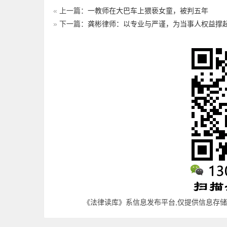
«
上一篇：
一教师在大巴车上猥亵女童，被判五年
»
下一篇：
龚彬律师：以专业与严谨，为当事人权益撑
《法律读库》系信息发布平台,仅提供信息存储空