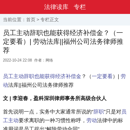
法律读库
专栏
当前位置：
首页
>
专栏
正文
员工主动辞职也能获得经济补偿金？（一
定要看）| 劳动法库||福州公司法务律师推
荐
2022-10-24 22:08
作者：网络
员工
主动
辞职
也能
获得
经济
补偿金
？（
一定
要看
）|
劳
动
法库||福州公司法务律师推荐
文 | 李迎春，盈科深圳律师事务所高级合伙人
首先说明一点，实务中大家通常所说的“
辞职
”只是对
员
工
主动
要求离职的一种习惯性称呼，
劳动
法律中的标
准用词是员工提出“解除劳动合同”。