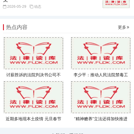
2026-05-29
动态
热点内容
更多
讨薪胜诉的法院判决书公司不
李少平：推动人民法院禁毒工
执行
作取
近期多地现本土疫情 元旦春节
“精神赡养”立法还得加快推进
能