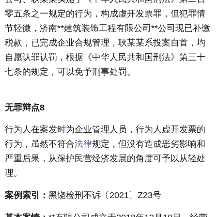
零五条之一规定的行为，构成虚开发票罪，但犯罪情
节轻微，济南**建筑装饰工程有限公司**公司现已补缴
税款，已完成企业合规管理，耿某某系投案自首，均
自愿认罪认罚，根据《中华人民共和国刑法》第三十
七条的规定，可以免予刑事处罚。
无罪辩点8
行为人在案发时为企业管理人员，行为人虚开发票的
行为，虽然不符合
法律
规定，但没有造成恶劣影响和
严重后果，从保护民营经济发展的角度可予以从轻处
理。
案例索引：
黑饶检刑不诉〔2021〕Z23号