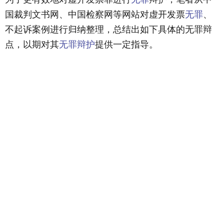
国裁判文书网、中国检察网等网站对虚开发票
无罪
、
不起诉案例进行归纳整理，总结出如下具体的无罪辩
点，以期对其
无罪辩护
提供一定指导。