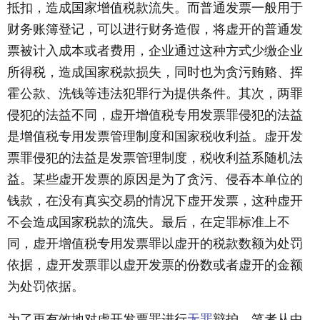
抵扣，造成国家增值税款流失。而普通发票一般用于
财务账簿登记，可以进行财务造假，将虚开的普通发
票被计入成本或者费用，企业通过这种方式少缴企业
所得税，造成国家税款损失，同时也为贪污贿赂、挥
霍公款、洗钱等违法犯罪行为提供条件。其次，两罪
侵犯的法益不同，虚开增值税专用发票罪侵犯的法益
是增值税专用发票管理制度和国家税收利益。虚开发
票罪侵犯的法益是发票管理制度，税收利益系随机法
益。某些虚开发票的原因是为了贪污、侵吞本单位的
钱款，在没有真实交易的情况下虚开发票，这种虚开
不会造成国家税款的流失。最后，在定罪标准上不
同，虚开增值税专用发票罪以虚开的税款数额为处罚
依据，虚开发票罪以虚开发票的份数或者虚开的金额
为处罚依据。
为了更有效地对虚开发票罪进行
无罪
辩护，笔者从中