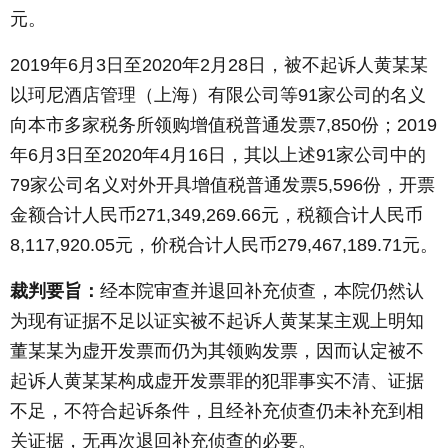
元。
2019年6月3日至2020年2月28日，被不起诉人黄某某
以珂尼酒店管理（上海）有限公司等91家公司的名义
向本市多家税务所领购增值税普通发票7,850份；2019
年6月3日至2020年4月16日，其以上述91家公司中的
79家公司名义对外开具增值税普通发票5,596份，开票
金额合计人民币271,349,269.66元，税额合计人民币
8,117,920.05元，价税合计人民币279,467,189.71元。
裁判要旨：
经本院审查并退回补充侦查，本院仍然认
为现有证据不足以证实被不起诉人黄某某主观上明知
董某某为虚开发票而仍为其领购发票，因而认定被不
起诉人黄某某构成虚开发票罪的犯罪事实不清、证据
不足，不符合起诉条件，且经补充侦查仍未补充到相
关证据，无再次退回补充侦查的必要。