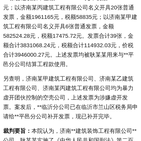
元；以济南某丙建筑工程有限公司名义开具20张普通
发票，金额1961165元，税额58835元；以济南某甲建
筑工程有限公司名义开具6张普通发票，金额
582524.28元，税额17475.72元。发票合计39张，金
额合计3831068.24元，税额合计114932.03元，价税
合计3946000.27元。上述发票均被耿某某用来与**平
邑分公司结算工程款使用。
另查明，济南某甲建筑工程有限公司、济南某乙建筑
工程有限公司、济南某丙建筑工程有限公司均为暴力
虚开团伙控制的空壳公司，上述发票为涉嫌虚开发
票。案发后，**临沂分公司已在临沂市兰山区税务局申
请给**平邑分公司补开发票，现已补开完毕。
裁判要旨：
本院认为，济南**建筑装饰工程有限公司**
公司、耿某某实施了《中华人民共和国刑法》第二百