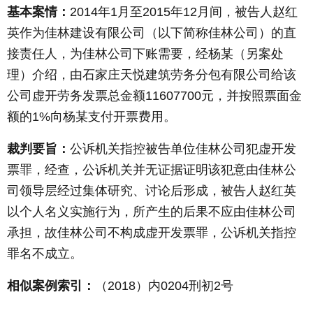
基本案情：
2014年1月至2015年12月间，被告人赵红
英作为佳林建设有限公司（以下简称佳林公司）的直
接责任人，为佳林公司下账需要，经杨某（另案处
理）介绍，由石家庄天悦建筑劳务分包有限公司给该
公司虚开劳务发票总金额11607700元，并按照票面金
额的1%向杨某支付开票费用。
裁判要旨：
公诉机关指控被告单位佳林公司犯虚开发
票罪，经查，公诉机关并无证据证明该犯意由佳林公
司领导层经过集体研究、讨论后形成，被告人赵红英
以个人名义实施行为，所产生的后果不应由佳林公司
承担，故佳林公司不构成虚开发票罪，公诉机关指控
罪名不成立。
相似案例索引：
（2018）内0204刑初2号