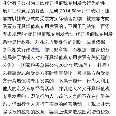
并让有关公司为自己虚开增值税专用发票行为的性
质》征求意见的复函（法研[2014]58号）中载明：挂
靠方以挂靠形式向受票方实际销售货物，被挂靠方向
受票方开具增值税专用发票的，不属于刑法第二百零
五条规定的“虚开增值税专用发票”。虚开增值税专用发
票罪是行政犯，对相关入罪要件的判断，应当依据、
参照相关行政
法规
、部门规章等，而根据《国家税务
总局关于纳税人对外开具增值税专用发票有关问题的
公告》（国家税务总局公告2014年第39号），挂靠方
以挂靠形式向受票方实际销售货物，被挂靠方向受票
方开具增值税专用发票的，不属于虚开；行为人利用
他人的名义从事经营活动，并以他人名义开具增值税
专用发票的，即使行为人与该他人之间不存在挂靠关
系，但如行为人进行了实际的经营活动，主观上并无
骗取抵扣税款的故意，客观上也未造成国家增值税款