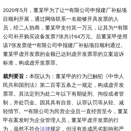
2020年5月，董某甲为了让**有限公司申报建厂补贴项
目顺利开展，通过网络联系一名能够开具发票的人
员，经二人协商，董某甲支付其一万元，让其为**有限
公司补开购买设备发票7张共计64万元。后董某甲使用
该7张发票使**有限公司申报建厂补贴项目顺利通过。
董某甲虚开发票的金额已达到虚开发票罪的立案追诉
标准，构成虚开发票罪。
裁判要旨：
本院认为：董某甲的行为已触犯《中华人
民共和国刑法》第二百零五条之一规定，构成虚开发
票罪。其法定刑为处二年以下有期徒刑、拘役或者管
制，并处罚金。因其具有自首、认罪认罚等从轻、减
轻情节。**有限公司为民营企业且一直经营至今，董某
甲在案发时为企业管理人员，董某甲虚开发票的行
为，虽然不符合
法律
规定，但没有造成恶劣影响和严