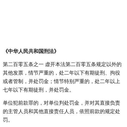
《中华人民共和国刑法》
第二百零五条之一 虚开本法第二百零五条规定以外的
其他发票，情节严重的，处二年以下有期徒刑、拘役
或者管制，并处罚金；情节特别严重的，处二年以上
七年以下有期徒刑，并处罚金。
单位犯前款罪的，对单位判处罚金，并对其直接负责
的主管人员和其他直接责任人员，依照前款的规定处
罚。