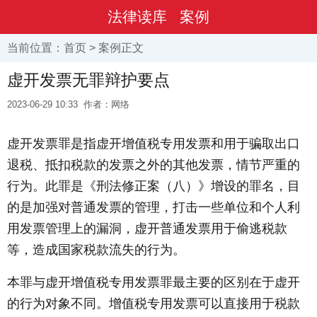
法律读库
案例
当前位置：
首页
>
案例
正文
虚开发票无罪辩护要点
2023-06-29 10:33
作者：网络
虚开发票罪是指虚开增值税专用发票和用于骗取出口
退税、抵扣税款的发票之外的其他发票，情节严重的
行为。此罪是《刑法修正案（八）》增设的罪名，目
的是加强对普通发票的管理，打击一些单位和个人利
用发票管理上的漏洞，虚开普通发票用于偷逃税款
等，造成国家税款流失的行为。
本罪与虚开增值税专用发票罪最主要的区别在于虚开
的行为对象不同。增值税专用发票可以直接用于税款